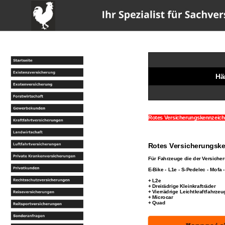
w
Hä
Rotes Versicherungskennzeiche
Rotes Versicherungsk
Für Fahrzeuge die der Versiche
E-Bike - L1e - S-Pedelec - Mofa 
+ L2e
+ Dreirädrige Kleinkrafträder
+ Vierrädrige Leichtkraftfahrzeu
+ Microcar
+ Quad